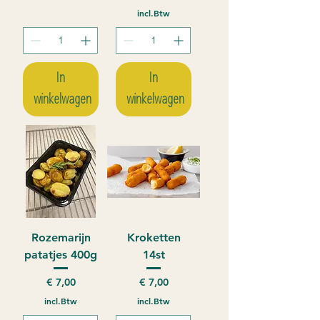
incl.Btw
In
In
winkelwagen
winkelwagen
Rozemarijn
Kroketten
patatjes 400g
14st
Prijs
Prijs
€ 7,00
€ 7,00
incl.Btw
incl.Btw