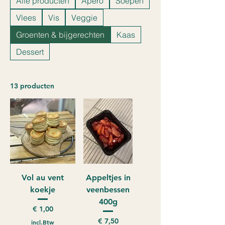
Alle producten
Apero
Soepen
Vlees
Vis
Veggie
Groenten & bijgerechten
Kaas
Dessert
13 producten
Vol au vent
Appeltjes in
koekje
veenbessen
400g
Prijs
€ 1,00
Prijs
€ 7,50
incl.Btw