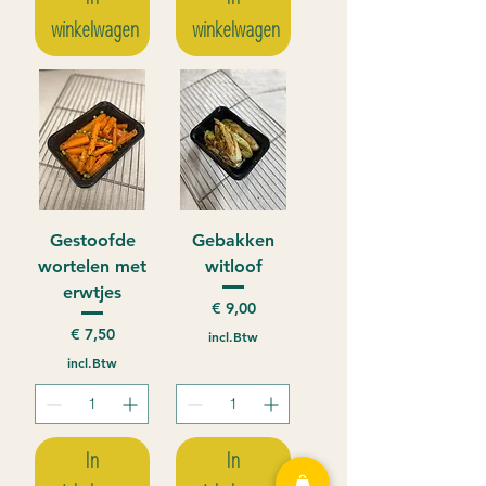
winkelwagen
winkelwagen
Gestoofde
Gebakken
wortelen met
witloof
erwtjes
Prijs
€ 9,00
Prijs
€ 7,50
incl.Btw
incl.Btw
In
In