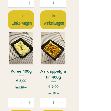
In
In
winkelwagen
winkelwagen
Puree 400g
Aardappelgra
tin 400g
Prijs
€ 6,00
Prijs
€ 9,00
incl.Btw
incl.Btw