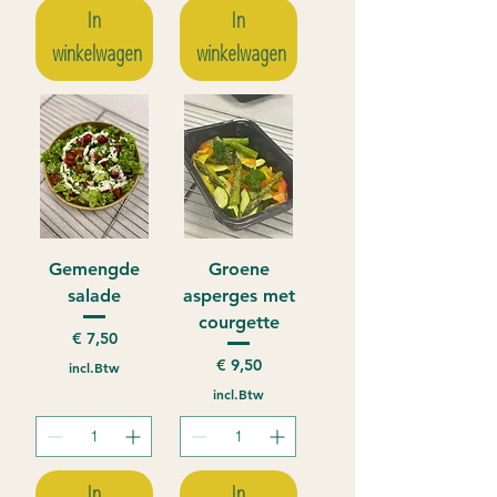
In
In
winkelwagen
winkelwagen
Gemengde
Groene
salade
asperges met
courgette
Prijs
€ 7,50
Prijs
€ 9,50
incl.Btw
incl.Btw
In
In