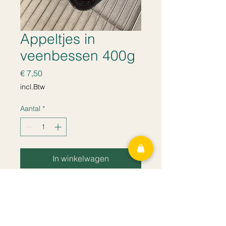
Appeltjes in
veenbessen 400g
Prijs
€ 7,50
incl.Btw
Aantal
*
In winkelwagen
voor 2 personen
Heerlijke appelpartjes gegaard in
veenbessen, fantastisch bij een
portie wild.