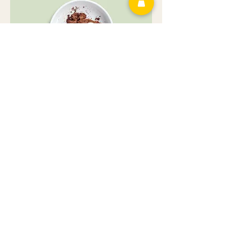
Chocolademousse
Onze klassieker: Chocolademousse,
luchtig en rijk van smaak
Eén portie
€ 4,00
Dubbele portie
€ 7,00